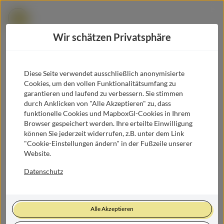
Zur Übersicht
Beta Version -
Erfahre hier mehr
Wir schätzen Privatsphäre
Lori's Kebap, Pizza (auch Lieferdienst)
Burger, Kebap, Pasta, Pizza
Diese Seite verwendet ausschließlich anonymisierte
Der schnellste Weg um deinen Hunger und
Cookies, um den vollen Funktionalitätsumfang zu
Bahnstraße 14, 2870 Aspang
garantieren und laufend zu verbessern. Sie stimmen
Durst in
Aspang
zu stillen.
durch Anklicken von "Alle Akzeptieren" zu, dass
Erhalte Einblicke in alle Mittagsmenüs in deiner Umgebung.
funktionelle Cookies und MapboxGl-Cookies in Ihrem
Route planen
Browser gespeichert werden. Ihre erteilte Einwilligung
können Sie jederzeit widerrufen, z.B. unter dem Link
0660/7917786
Kategorien
Heute geöffnet
"Cookie-Einstellungen ändern" in der Fußzeile unserer
Website.
Website
Mittagsmenü
In meiner Nähe
Datenschutz
Öffnungszeiten:
Alpengasthaus Kummerbauerstadl
Geöffnet
Alpengasthaus Kummerbauerstadl
Alle Akzeptieren
Mo-Sa
10:00-21:00
Fleisch, Österreichisch, Regionale Küche, Vegetarisch